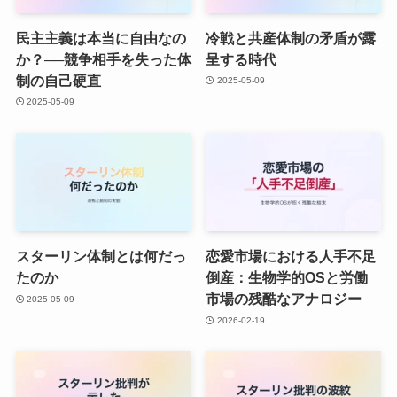
民主主義は本当に自由なの
冷戦と共産体制の矛盾が露
か？──競争相手を失った体
呈する時代
制の自己硬直
2025-05-09
2025-05-09
スターリン体制とは何だっ
恋愛市場における人手不足
たのか
倒産：生物学的OSと労働
市場の残酷なアナロジー
2025-05-09
2026-02-19