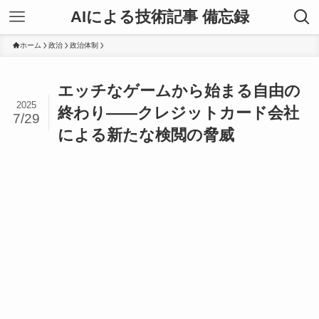
AIによる技術記事 備忘録
ホーム
政治
政治体制
エッチなゲームから始まる自由の
2025
終わり——クレジットカード会社
7/29
による新たな検閲の脅威