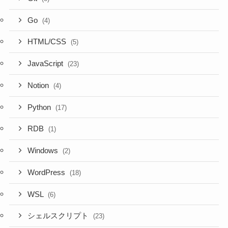
Go
(4)
HTML/CSS
(5)
JavaScript
(23)
Notion
(4)
Python
(17)
RDB
(1)
Windows
(2)
WordPress
(18)
WSL
(6)
シェルスクリプト
(23)