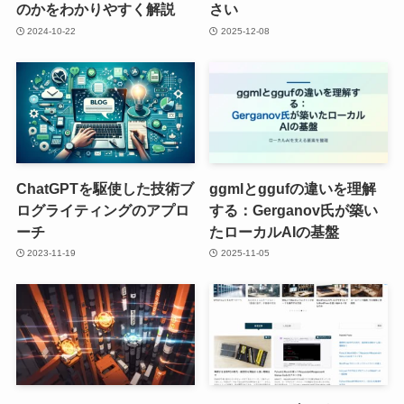
のかをわかりやすく解説
さい
2024-10-22
2025-12-08
ChatGPTを駆使した技術ブ
ggmlとggufの違いを理解
ログライティングのアプロ
する：Gerganov氏が築い
ーチ
たローカルAIの基盤
2023-11-19
2025-11-05