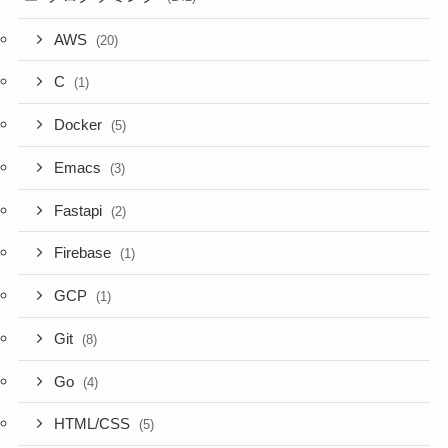
AWS
(20)
C
(1)
Docker
(5)
Emacs
(3)
Fastapi
(2)
Firebase
(1)
GCP
(1)
Git
(8)
Go
(4)
HTML/CSS
(5)