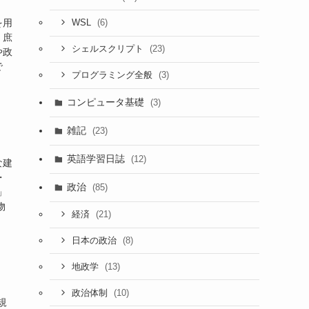
を用
(6)
WSL
、庶
(23)
シェルスクリプト
や政
で
(3)
プログラミング全般
コンピュータ基礎
(3)
雑記
(23)
英語学習日誌
(12)
な建
・
政治
(85)
」
物
(21)
経済
(8)
日本の政治
(13)
地政学
(10)
政治体制
規