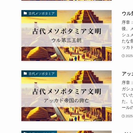
ウル
古代メソポタミア
序章
後、
シュ
たな
ッカド
2025
アッ
古代メソポタミア
序章
ガシ
てい
た。
ールの
2025