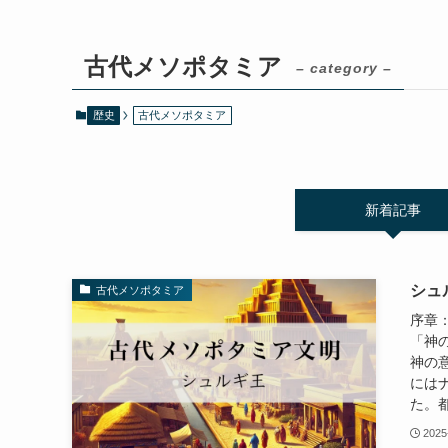
古代メソポタミア
– category –
歴史
古代メソポタミア
新着記事
シュ
古代メソポタミア
序章
「神
神の
には
た。都
2025