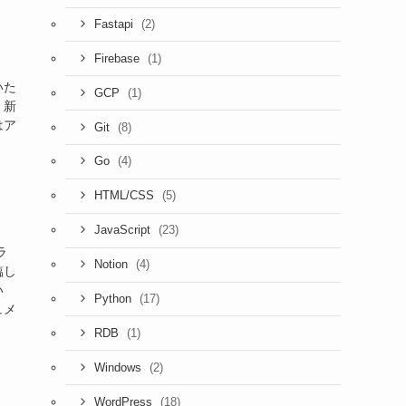
(2)
Fastapi
(1)
Firebase
いた
(1)
GCP
。新
はア
(8)
Git
(4)
Go
(5)
HTML/CSS
(23)
JavaScript
ラ
(4)
Notion
臨し
い
(17)
Python
ュメ
(1)
RDB
(2)
Windows
(18)
WordPress