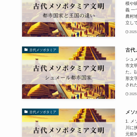
模や統
義 
農村
立して
2025
古代
古代メソポタミア
シュ
市文
た。以
形文字
された
2025
メソ
古代メソポタミア
1.
川に
元前