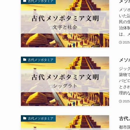
メソ
古代メソポタミア
メソ
いた
民の
治体
は、メ
2025
メソ
古代メソポタミア
ジッ
築物
バビ
とされ
理的な
2025
古代
古代メソポタミア
都市国