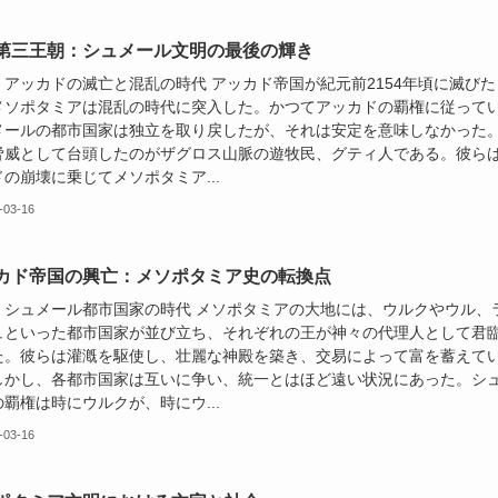
第三王朝：シュメール文明の最後の輝き
：アッカドの滅亡と混乱の時代 アッカド帝国が紀元前2154年頃に滅びた
メソポタミアは混乱の時代に突入した。かつてアッカドの覇権に従って
メールの都市国家は独立を取り戻したが、それは安定を意味しなかった
脅威として台頭したのがザグロス山脈の遊牧民、グティ人である。彼ら
の崩壊に乗じてメソポタミア...
-03-16
カド帝国の興亡：メソポタミア史の転換点
：シュメール都市国家の時代 メソポタミアの大地には、ウルクやウル、
ュといった都市国家が並び立ち、それぞれの王が神々の代理人として君
た。彼らは灌漑を駆使し、壮麗な神殿を築き、交易によって富を蓄えて
しかし、各都市国家は互いに争い、統一とはほど遠い状況にあった。シ
覇権は時にウルクが、時にウ...
-03-16