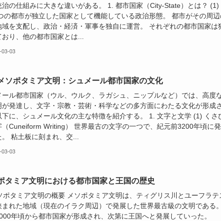
治の仕組みに大きな違いがある。 1. 都市国家（City-State）とは？ (1)
一つの都市が独立した国家として機能している政治形態。 都市がその周辺
地域を支配し、政治・経済・軍事を独自に運営。 それぞれの都市国家は
おり、他の都市国家とは...
-03-03
メソポタミア文明：シュメール都市国家の文化
メール都市国家（ウル、ウルク、ラガシュ、ニップルなど）では、高度
明が発達し、文字・宗教・芸術・科学などの多方面にわたる文化が形成
下に、シュメール文化の主な特徴を紹介する。 1. 文字と文学 (1) くさ
（Cuneiform Writing） 世界最古の文字の一つで、紀元前3200年頃に
。 粘土板に刻まれ、交...
-03-03
ポタミア文明における都市国家と王国の歴史
 メソポタミア文明の概要 メソポタミア文明は、ティグリス川とユーフラテ
挟まれた地域（現在のイラク周辺）で発展した世界最古級の文明である
3000年頃から都市国家が形成され、次第に王国へと発展していった。