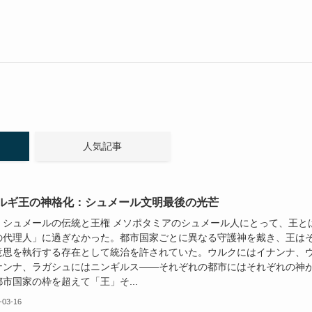
人気記事
ルギ王の神格化：シュメール文明最後の光芒
：シュメールの伝統と王権 メソポタミアのシュメール人にとって、王と
の代理人」に過ぎなかった。都市国家ごとに異なる守護神を戴き、王は
意思を執行する存在として統治を許されていた。ウルクにはイナンナ、
ナンナ、ラガシュにはニンギルス——それぞれの都市にはそれぞれの神
市国家の枠を超えて「王」そ...
-03-16