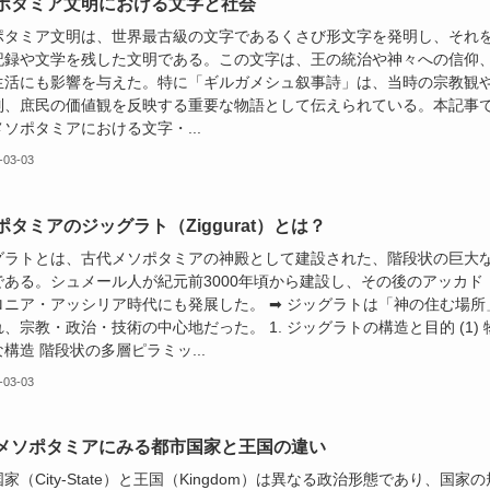
ポタミア文明における文字と社会
ポタミア文明は、世界最古級の文字であるくさび形文字を発明し、それ
記録や文学を残した文明である。この文字は、王の統治や神々への信仰
生活にも影響を与えた。特に「ギルガメシュ叙事詩」は、当時の宗教観
制、庶民の価値観を反映する重要な物語として伝えられている。本記事
ソポタミアにおける文字・...
-03-03
ポタミアのジッグラト（Ziggurat）とは？
グラトとは、古代メソポタミアの神殿として建設された、階段状の巨大
である。シュメール人が紀元前3000年頃から建設し、その後のアッカド
ロニア・アッシリア時代にも発展した。 ➡ ジッグラトは「神の住む場所
、宗教・政治・技術の中心地だった。 1. ジッグラトの構造と目的 (1) 
構造 階段状の多層ピラミッ...
-03-03
メソポタミアにみる都市国家と王国の違い
家（City-State）と王国（Kingdom）は異なる政治形態であり、国家の