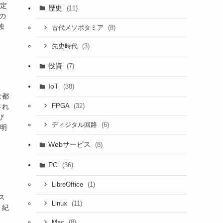
 定
歴史
(11)
の
独
(8)
古代メソポタミア
(3)
先史時代
投資
(7)
IoT
(38)
な都
(32)
FPGA
され
び
(6)
ディジタル回路
発明
Webサービス
(8)
PC
(36)
(1)
LibreOffice
ス
(11)
Linux
。紀
(8)
Mac