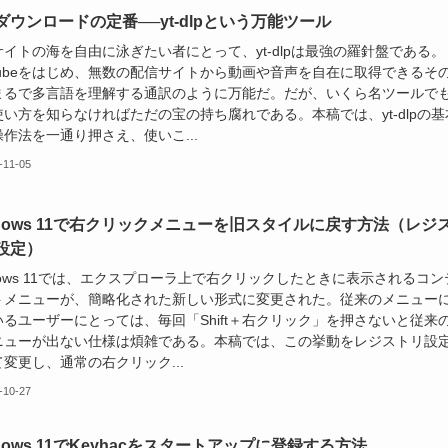
ダウンロードの定番──yt-dlpという万能ツール
イトの海を自由に泳ぎたい者にとって、yt-dlpは最強の羅針盤である。
uTubeをはじめ、無数の配信サイトから動画や音声を自在に取得できるそ
まるで多言語を理解する通訳のように万能だ。だが、いくら名ツールで
い方を知らなければただの宝の持ち腐れである。本稿では、yt-dlpの基
作法を一通り押さえ、使いこ...
-11-05
ndows 11で右クリックメニューを旧スタイルに戻す方法（レジ
設定）
dows 11では、エクスプローラ上で右クリックしたときに表示されるコン
トメニューが、簡略化された新しい形式に変更された。従来のメニュー
いるユーザーにとっては、毎回「Shift＋右クリック」を押さないと従来
ニューが出ない仕様は煩雑である。本稿では、この挙動をレジストリ設
変更し、通常の右クリック...
-10-27
dows 11でKeyhacをスタートアップに登録する方法