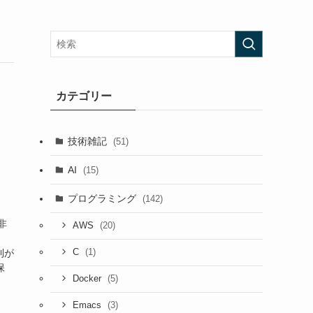
カテゴリー
技術雑記
(51)
AI
(15)
プログラミング
(142)
非
(20)
AWS
」
(1)
則が
C
保
(5)
Docker
(3)
Emacs