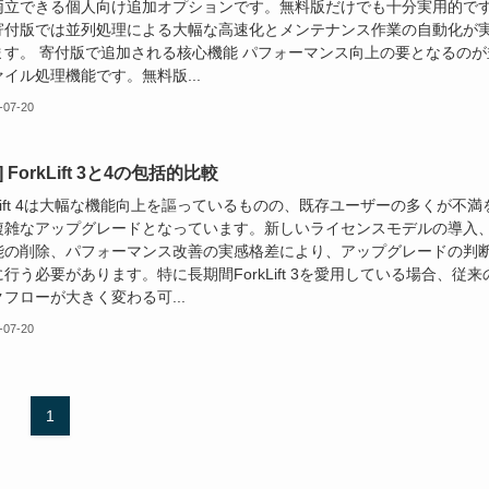
両立できる個人向け追加オプションです。無料版だけでも十分実用的で
寄付版では並列処理による大幅な高速化とメンテナンス作業の自動化が
ます。 寄付版で追加される核心機能 パフォーマンス向上の要となるのが
イル処理機能です。無料版...
-07-20
c] ForkLift 3と4の包括的比較
kLift 4は大幅な機能向上を謳っているものの、既存ユーザーの多くが不満
複雑なアップグレードとなっています。新しいライセンスモデルの導入
能の削除、パフォーマンス改善の実感格差により、アップグレードの判
行う必要があります。特に長期間ForkLift 3を愛用している場合、従来
フローが大きく変わる可...
-07-20
1