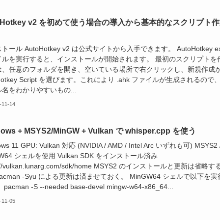
toHotkey v2 を初めて使う場合の導入から基本的なスクリプト
トール AutoHotkey v2 は公式サイトから入手できます。 AutoHotkey e
イルを実行すると、インストールが開始されます。 最初のスクリプトを
は、任意のフォルダを開き、空いている場所で右クリックし、新規作成
oHotkey Script を選びます。これにより .ahk ファイルが生成されるので
名をわかりやすいもの...
-11-14
ows + MSYS2/MinGW + Vulkan で whisper.cpp を使う
ws 11 GPU: Vulkan 対応 (NVIDIA / AMD / Intel Arc いずれも可) MSYS2 
GW64 シェルを使用 Vulkan SDK をインストール済み
s://vulkan.lunarg.com/sdk/home MSYS2 のインストールと更新は省略す
acman -Syu による更新は済ませておく。 MinGW64 シェルで以下を実
acman -S --needed base-devel mingw-w64-x86_64...
-11-05