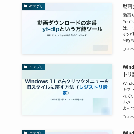
動画
PCアプリ
動画サ
Yo
は、
その使
的な操
2025
Wi
PCアプリ
トリ
Win
キス
れて
ルメ
よって
2025
Win
PCアプリ