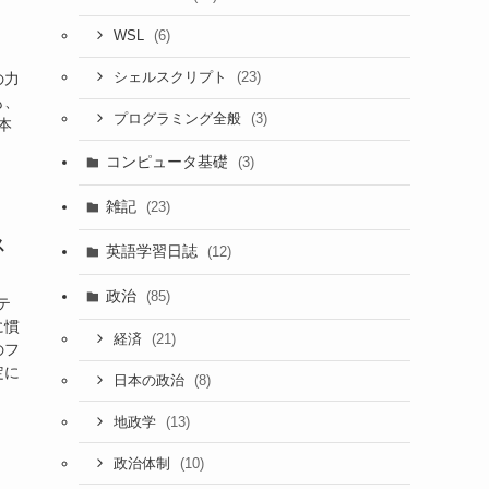
(6)
WSL
(23)
の力
シェルスクリプト
も、
(3)
プログラミング全般
本
コンピュータ基礎
(3)
雑記
(23)
ス
英語学習日誌
(12)
政治
(85)
テ
に慣
(21)
経済
のフ
定に
(8)
日本の政治
(13)
地政学
(10)
政治体制