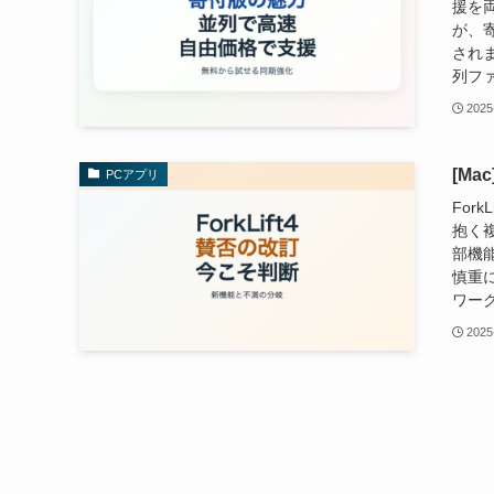
援を
が、
され
列ファ
2025
[Ma
PCアプリ
For
抱く
部機
慎重に
ワーク
2025