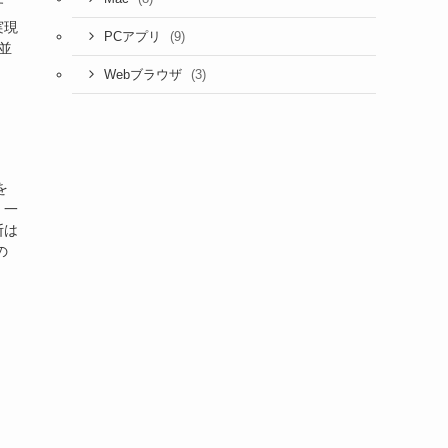
す
実現
(9)
PCアプリ
並
(3)
Webブラウザ
を
、一
断は
の