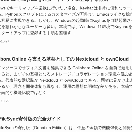
dowsでキーリマップを柔軟に行いたい場合、Keyhacは非常に便利なツー
。Pythonスクリプトによるカスタマイズが可能で、Emacsライクな操
容易に実現できる。しかし、Windowsの起動時にKeyhacを自動起動さ
を忘れがちなユーザーも多い。本稿では、Windows 11環境でKeyhac
タートアップに登録する手順を整理す...
-10-27
labora Online を支える基盤としての Nextcloud と ownCloud
ンソースでオフィス文書を編集できる Collabora Online を自前で運用
すると、まずその基盤となるストレージ／コラボレーション環境を選ぶ
。代表的な選択肢が Nextcloud と ownCloud である。両者は見かけ上
いるが、理念も開発体制も異なり、運用の思想に明確な差がある。本稿
面的な機能比較ではなく...
-10-25
eFileSync寄付版の完全ガイド
eFileSyncの寄付版（Donation Edition）は、任意の金額で機能強化と開発