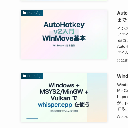
Au
PCアプリ
まで
インス
ファ
るに
Aut
ァイル
2025
Wind
PCアプリ
Windo
Min
http
が、p
する。 p
2025