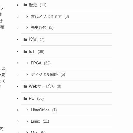
歴史
(11)
ル
作
(8)
古代メソポタミア
せ
を確
(3)
先史時代
投資
(7)
IoT
(38)
(32)
FPGA
しよ
必要
(6)
ディジタル回路
よく
Webサービス
(8)
で
PC
(36)
(1)
LibreOffice
(11)
Linux
支
(8)
Mac