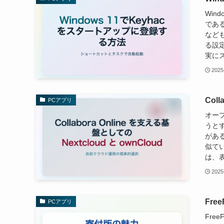
Win
である
なども
る設定
実にス
2025
Col
PCアプリ
オープ
うと
がある
似て
は、表
2025
Fre
PCアプリ
Fre