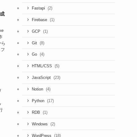
(2)
Fastapi
作成
(1)
Firebase
xe
(1)
GCP
作
(8)
から
Git
、フ
(4)
Go
(5)
HTML/CSS
(23)
JavaScript
(4)
Notion
/
(17)
Python
る
行
(1)
RDB
(2)
Windows
(18)
WordPress