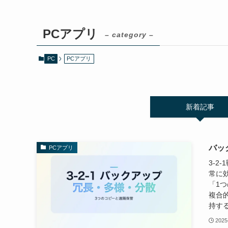
PCアプリ
– category –
PC
PCアプリ
新着記事
バック
PCアプリ
3-
常に
「1
複合的
持する
2025