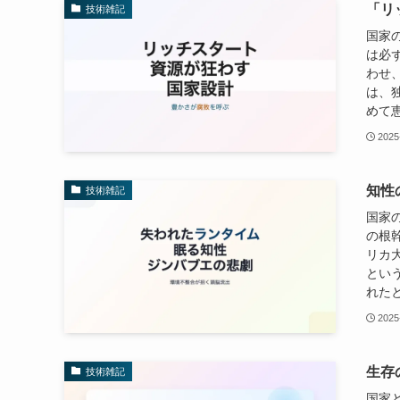
「リ
技術雑記
国家
は必
わせ
は、
めて恵
2025
知性
技術雑記
国家
の根
リカ
とい
れたと
2025
生存
技術雑記
国家