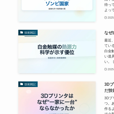
待っ
よって
2025
なぜ
技術雑記
最近
てい
白金
い道
い。 
2025
3D
技術雑記
だ技
3D
つ。
作る