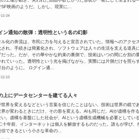
型の工場が動き、失われた部品や欲しかった形状が一夜にして生まれる─
SF映画のようだ。しかし、現実に...
-11-24
イン通知の散弾：透明性という名の幻影
タル化の奔流は、市民に力を与えると宣言されていた。情報へのアクセ
化され、手続きは簡素化され、ソフトウェアは人々の生活を支える道具
ずだった。だが、その華やかな約束の裏側で、技術はいつの間にか別の
かれていった。透明性という光を掲げながら、実際には片側だけを照ら
台のように。 ログイン通...
-11-13
の上にデータセンターを建てる人々
が世界を変えるなどという言葉を信じたことはない。技術は世界の鏡で
世界が変わるときにだけ、その形を変える。AIも同じだ。AIが虚構を作
ない。虚構を基盤にした社会が、AIという虚構生成機械を必要としてい
 二十年前、インターネットは個人を解放するものだった。誰もが学び、
信できるという小さな革命の...