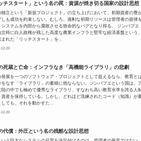
ッチスタート」という名の罠：資源が焼き切る国家の設計思想
の独立という「新規プロジェクト」の立ち上げにおいて、初期資産の豊
ずしも成功を約束しない。むしろ、過剰な初期リソースは管理者の規律
、システムを内部から腐敗させる致命的なバグとなり得る。 ジンバブエ
独立時に白人政権が残した高度な農業インフラと堅牢な経済基盤という
まれた「リッチスタート」を...
-12-20
の死蔵と亡命：インフラなき「高機能ライブラリ」の悲劇
の発展を一つのソフトウェア・プロジェクトとして捉えるなら、教育と
幹をなす「ライブラリ」の蓄積に他ならない。ジンバブエという国は、
大陸の中でも極めて優秀なライブラリ、すなわち高い教育水準を誇る人
う資産を保持している。しかし、どれほど洗練されたコード（知識）が
しても、それを動かすた...
-12-20
の代償：外圧という名の残酷な設計思想
という巨大なシステムの品質を決定付けるのは、管理者の善意ではない