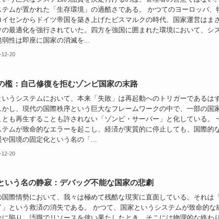
ステムが置かれた「生存環境」の過酷さである。 かつてのヨーロッパ、
ロイセンからドイツ帝国を築き上げたビスマルクの時代、国家運営はま
けの最適化を強行されていた。四方を強国に囲まれた環境において、シ
弱性は即座に国家の消滅を...
-12-20
の檻：自己修復を拒むゾンビ国家の末路
というシステムにおいて、本来「失敗」は再起動へのトリガーであるは
しかし、現代の国際秩序という巨大なフレームワークの中で、一部の国
ことも再生することも許されない「ゾンビ・サーバー」と化している。 
ステムが致命的なエラーを起こし、経済が実質的に停止しても、国際的
や国境の固定化という名の「...
-12-20
という名の静寂：デバッグ不能な国家の悲劇
の国際情勢において、我々は極めて残酷な現実に直面している。それは
了」という救済の消失である。 かつて、国家というシステムが致命的な
全に陥り、汚職でリソースを使い果たしたとき、そこには物理的な終わ