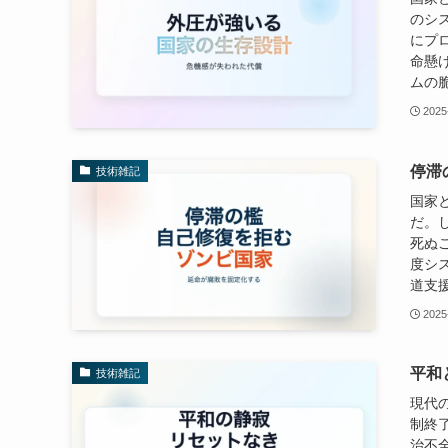
のシ
にプ
命懸
ムの脆
2025
停滞
技術雑記
国家
だ。
死ぬ
度シ
道支援
2025
平和
技術雑記
現代
制終
治不