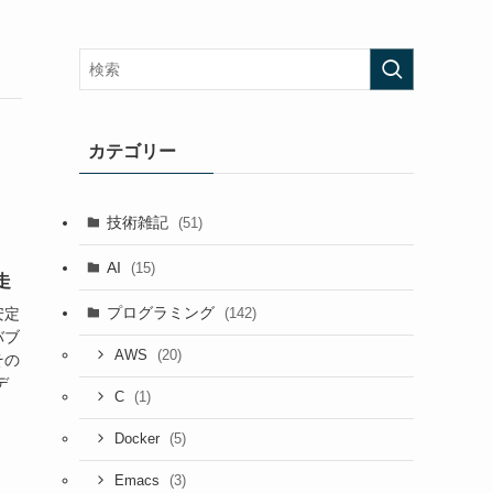
カテゴリー
技術雑記
(51)
AI
(15)
走
プログラミング
(142)
安定
バブ
(20)
AWS
その
デ
(1)
C
(5)
Docker
(3)
Emacs