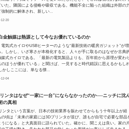
ていた。隣国による侵略や吸収である。機能不全に陥った組織は外部の
強制的に解体され、新しい...
-12-20
白金触媒は熱源として今なお優れているのか
、電気式カイロやUSBヒーターのような“最新技術の暖房ガジェット”が
る。しかし、いざ寒さが本格化すると、人々が手に取るのはなぜか古典
触媒式カイロである。「最新の電気製品よりも、百年前から原理が変わ
具のほうが優れている」と聞けば、一見すると時代錯誤に思えるかもし
しかしここには、単なる懐...
-12-04
プリンタはなぜ“一家に一台”にならなかったのか──ニッチに沈
術の真相
プリンタという言葉が、日本の技術業界を賑わせてからもう十年以上が経
あの頃は「未来の家庭には3Dプリンタが並び、誰もが自宅で必要な部品
ようになる」と大真面目に語られていた。確かに、聞こえは良い。家の