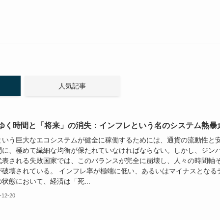
人気記事
ゆく時間と「将来」の消失：インフレという名のシステム熱暴
という巨大なエコシステムが健全に稼働するためには、通貨の流動性と
間に、極めて繊細な均衡が保たれていなければならない。しかし、ジン
代表される失敗国家では、このバランスが完全に崩壊し、人々の時間軸
が破壊されている。 インフレ率が極端に低い、あるいはマイナスとなる
状態において、経済は「死...
-12-20