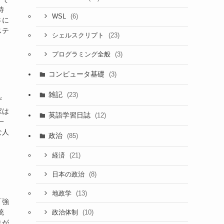
特
(6)
WSL
さに
ステ
(23)
シェルスクリプト
(3)
プログラミング全般
コンピュータ基礎
(3)
雑記
(23)
ず
家は
英語学習日誌
(12)
一
な人
政治
(85)
(21)
経済
(8)
日本の政治
(13)
地政学
「強
統
(10)
政治体制
りが