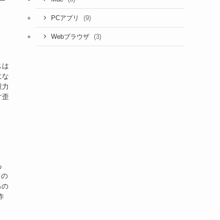
─
(9)
PCアプリ
(3)
Webブラウザ
スは
にな
重力
す歪
あ
るの
るの
作