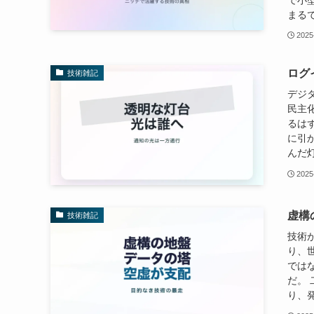
で小
まるで
2025
ログ
技術雑記
デジ
民主
るは
に引
んだ灯
2025
虚構
技術雑記
技術
り、
では
だ。
り、発