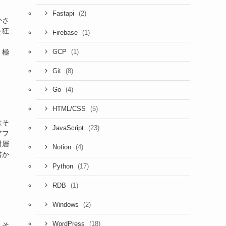
(2)
Fastapi
かさ
を狂
(1)
Firebase
(1)
、極
GCP
(8)
Git
(4)
Go
(5)
HTML/CSS
はそ
(23)
JavaScript
アフ
材層
(4)
Notion
書か
(17)
Python
(1)
RDB
(2)
Windows
(18)
WordPress
。そ