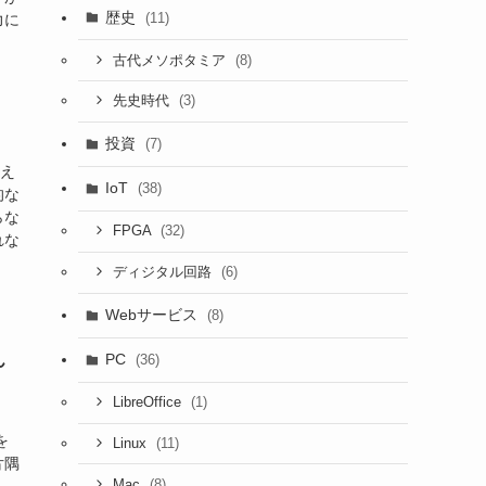
歴史
(11)
力に
(8)
古代メソポタミア
(3)
先史時代
投資
(7)
増え
IoT
(38)
的な
らな
(32)
FPGA
れな
(6)
ディジタル回路
Webサービス
(8)
PC
ん
(36)
(1)
LibreOffice
を
(11)
Linux
片隅
(8)
Mac