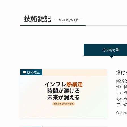
技術雑記
– category –
新着記事
溶け
技術雑記
経済
性の
エに
もの
フレの
2025