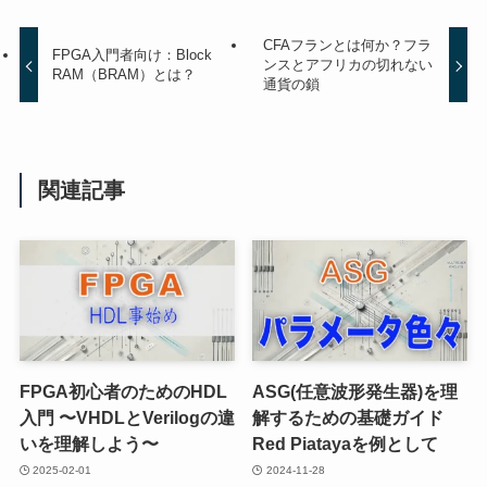
CFAフランとは何か？フラ
FPGA入門者向け：Block
ンスとアフリカの切れない
RAM（BRAM）とは？
通貨の鎖
関連記事
FPGA初心者のためのHDL
ASG(任意波形発生器)を理
入門 〜VHDLとVerilogの違
解するための基礎ガイド
いを理解しよう〜
Red Piatayaを例として
2025-02-01
2024-11-28