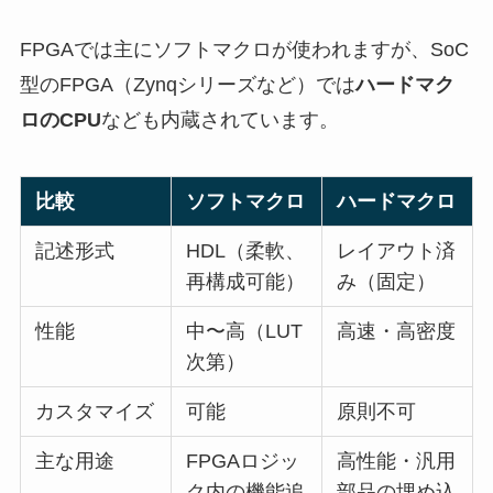
FPGAでは主にソフトマクロが使われますが、SoC
型のFPGA（Zynqシリーズなど）では
ハードマク
ロのCPU
なども内蔵されています。
比較
ソフトマクロ
ハードマクロ
記述形式
HDL（柔軟、
レイアウト済
再構成可能）
み（固定）
性能
中〜高（LUT
高速・高密度
次第）
カスタマイズ
可能
原則不可
主な用途
FPGAロジッ
高性能・汎用
ク内の機能追
部品の埋め込