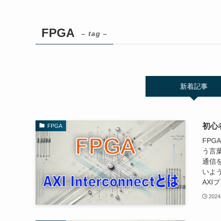
FPGA
– tag –
新着記事
初心者
FPGA
FPGA
う言
通信
いよう
AXIプ
2024