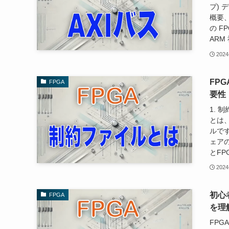
プ) 
概要、
の F
ARM 
2024
FP
FPGA
要性
1. 
とは
ルで
ェアの
とFP
2024
初心
FPGA
を理
FPGA