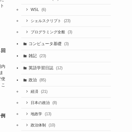
ロト
(6)
WSL
、
(23)
シェルスクリプト
(3)
プログラミング全般
コンピュータ基礎
(3)
し回
雑記
(23)
期内
英語学習日誌
(12)
ま
で使
政治
(85)
、こ
(21)
経済
(8)
日本の政治
(13)
地政学
を例
(10)
政治体制