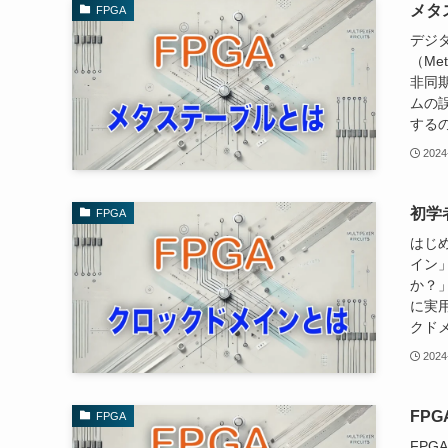
メタ
FPGA
デジ
（Me
非同
ムの
する
2024
初学
FPGA
はじ
イン
か？
に実
クドメ
2024
FP
FPGA
FPG