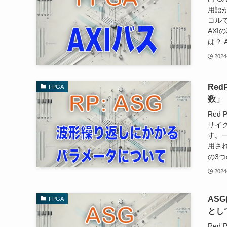
用語
コル
AXI
は？ AX
2024
Re
FPGA
数」
Red
サイ
す。
用さ
の3つ
2024
AS
FPGA
とし
Red 