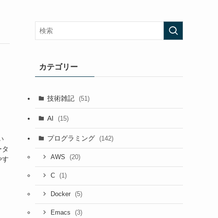
カテゴリー
技術雑記
(51)
AI
(15)
プログラミング
(142)
い
ータ
(20)
AWS
やす
(1)
C
(5)
Docker
(3)
Emacs