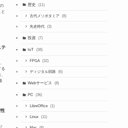
歴史
(11)
めの
こと
(8)
古代メソポタミア
(3)
先史時代
投資
(7)
ステ
IoT
(38)
(32)
FPGA
ム、
する
(6)
ディジタル回路
念、
基
Webサービス
(8)
PC
(36)
(1)
LibreOffice
高性
(11)
Linux
チッ
(8)
Mac