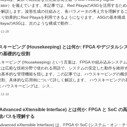
erator）を備えています。本記事では、Red PitayaのASGを活用するた
を解説します。波形生成の仕組みと、各パラメータの考え方を理解する
り効果的にRed Pitayaを利用できるようになります。 ASGの基本構成
 PitayaのASGは、次のような構成で動作...
-11-28
キーピング (Housekeeping) とは何か: FPGA やデジタルシ
の基礎的な役割
キーピング (Housekeeping) という言葉は、FPGA や組み込みシステ
には広範な技術分野で使われる用語で、システムの安定した動作を維持
の基本的な管理機能を指します。この記事では、ハウスキーピングの概
役割、具体的な応用例について詳しく解説します。 ハウスキーピングの
 ハウスキーピングは、シス...
-11-10
(Advanced eXtensible Interface) とは何か: FPGA と SoC の
信バスを理解する
(Advanced eXtensible Interface) は、FPGA や SoC (システム・オン・