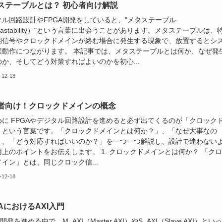
ステーブルとは？ 初心者向け解説
タル回路設計やFPGA開発をしていると、"メタステーブル
tastability）"という言葉に出会うことがあります。メタステーブルは、
期信号やクロックドメインが絡む場合に発生する現象で、放置するとシ
誤動作につながります。 本記事では、メタステーブルとは何か、なぜ発
のか、そしてどう対策すればよいのかを初心...
-12-18
者向け！クロックドメインの概念
めに FPGAやデジタル回路設計を進めると必ず出てくるのが「クロック
」という言葉です。「クロックドメインとは何か？」、「なぜ大事なの
」、「どう対応すればいいのか？」を一つ一つ解説し、設計で迷わない
用上のポイントをお伝えします。 1. クロックドメインとは何か？ 「ク
イン」とは、同じクロック信...
-12-18
GAにおけるAXI入門
A開発を進める中で、M_AXI（Master AXI）やS_AXI（Slave AXI）とい