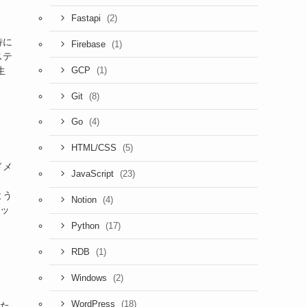
(2)
Fastapi
特に
(1)
Firebase
ステ
(1)
生
GCP
(8)
Git
(4)
Go
(5)
HTML/CSS
ドメ
(23)
JavaScript
よう
(4)
Notion
ロッ
(17)
Python
(1)
RDB
(2)
Windows
(18)
WordPress
った