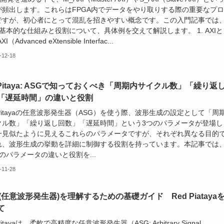
が頻出します。これらはFPGA内でデータをやり取りする際の重要なプ
ですが、初心者にとって混乱を招きやすい概念です。この入門記事では
の基本的な仕組みと役割について、具体例を交えて解説します。 1. AXIと
I（Advanced eXtensible Interfac...
-12-18
dPitaya: ASGで知っておくべき「周期内サイクル数」「繰り返
「遅延時間」の違いと役割
 Pitayaの任意波形発生器（ASG）を使う際、波形生成の設定として「周
クル数」「繰り返し回数」「遅延時間」という3つのパラメータが登場し
一見似たように見えるこれらのパラメータですが、それぞれ異なる目的
れ、波形生成の挙動を詳細に制御する役割を持っています。本記事では
のパラメータの違いと役割を...
-11-28
G(任意波形発生器)を理解するための基礎ガイド Red Piataya
て
Pitayaは、柔軟で高精度な任意波形発生器（ASG: Arbitrary Signal