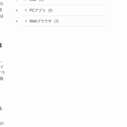
の
他
(9)
PCアプリ
 は
(3)
Webブラウザ
重
ル」
ァイ
ドウ
路
れ
つの