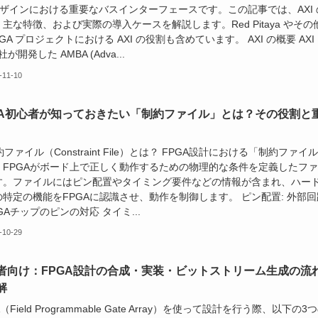
デザインにおける重要なバスインターフェースです。この記事では、AXI 
主な特徴、および実際の導入ケースを解説します。Red Pitaya やその
PGA プロジェクトにおける AXI の役割も含めています。 AXI の概要 AXI
社が開発した AMBA (Adva...
-11-10
GA初心者が知っておきたい「制約ファイル」とは？その役割と
制約ファイル（Constraint File）とは？ FPGA設計における「制約ファイ
、FPGAがボード上で正しく動作するための物理的な条件を定義したフ
す。ファイルにはピン配置やタイミング要件などの情報が含まれ、ハー
特定の機能をFPGAに認識させ、動作を制御します。 ピン配置: 外部回
GAチップのピンの対応 タイミ...
-10-29
者向け：FPGA設計の合成・実装・ビットストリーム生成の流
解
（Field Programmable Gate Array）を使って設計を行う際、以下の3