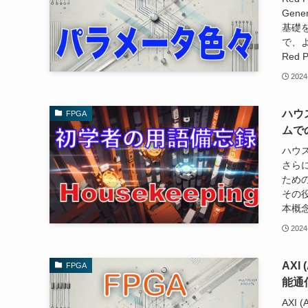
Gen
基礎
で、よ
Red
2024
ハウス
FPGA
ムで
ハウス
さら
ため
その
本概念
2024
AXI 
FPGA
能通
AXI 